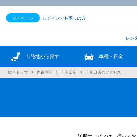
マイページ
ログインでお困りの方
レン
出発地から探す
車種・料金
総合トップ
青森地区
十和田店
十和田店のアクセス
送迎サービスは、行ってお