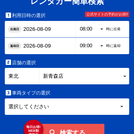
レンタカー簡単検索

公式サイトの予約がお得!!
利用日時の選択
時に出発
出発日
時に返却
返却日

店舗の選択

車両タイプの選択
毎日お得!

WEB割
検索する