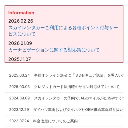
Information
2026.02.26
スカイレンタカーご利用による各種ポイント付与サー
ビスについて
2026.01.09
カーナビゲーションに関する対応策について
2025.11.07
サポートカー限定運転免許証をお持ちのお客様へ
2025.08.08
2025.03.24
事前オンライン決済に「３Dセキュア認証」を導入いた
【マイナ免許証運用開始】マイナ免許証の運用開始に
2025.03.03
クレジットカード決済時のサイン対応終了について
伴うスカイレンタカーの対応について
2024.09.09
スカイレンタカーの予約でJALのマイルがためやすくな
2023.12.29
ダイハツ車両およびダイハツ社OEM供給車両取り扱いの
2023.07.24
料金改定についてのご案内