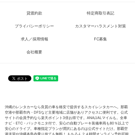
貸渡約款
特定商取引表記
プライバシーポリシー
カスタマーハラスメント対策
求人／採用情報
FC募集
会社概要
沖縄のレンタカーなら良質の車を格安で提供するスカイレンタカーへ。那覇
空港や那覇市内・DFSなど主要地域に店舗がありアクセスに便利です。公式
サイトの会員予約なら楽天ポイント3倍お得です。ANA/JALマイルも。全車
ナビ・ETC・バックモニタ付で、安心の自動ブレーキ装備車両も80％以上で
安心のドライブ。車種指定プランが潤沢にあるのは公式サイトだけ。那覇空
港送迎や沖縄本島内乗り捨ても無料！ もちろん２４時間オンライン予約可能