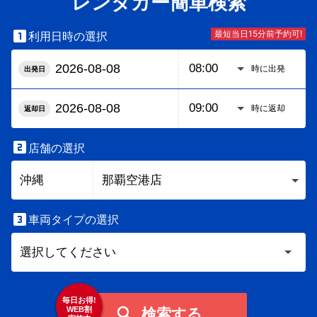
レンタカー簡単検索

最短当日15分前予約可!
利用日時の選択
時に出発
出発日
時に返却
返却日

店舗の選択

車両タイプの選択
毎日お得!

WEB割
検索する