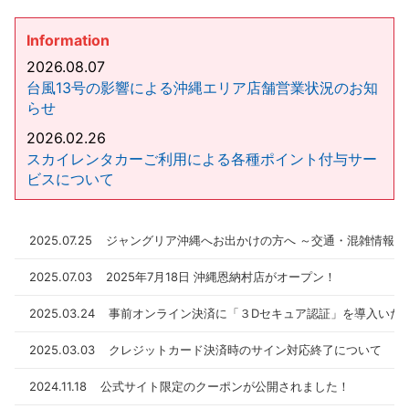
Information
2026.08.07
台風13号の影響による沖縄エリア店舗営業状況のお知
らせ
2026.02.26
スカイレンタカーご利用による各種ポイント付与サー
ビスについて
2026.01.09
カーナビゲーションに関する対応策について
2025.07.25
ジャングリア沖縄へお出かけの方へ ～交通・混雑情報の
2025.11.07
2025.07.03
2025年7月18日 沖縄恩納村店がオープン！
サポートカー限定運転免許証をお持ちのお客様へ
2025.08.08
2025.03.24
事前オンライン決済に「３Dセキュア認証」を導入いた
【マイナ免許証運用開始】マイナ免許証の運用開始に
2025.03.03
クレジットカード決済時のサイン対応終了について
伴うスカイレンタカーの対応について
2024.11.18
公式サイト限定のクーポンが公開されました！