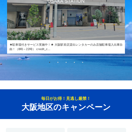
OSAKA STATION
★駐車場付きサービス実施中！★ 大阪駅前店貸出レンタカーのみ店舗駐車場入出庫自
由！（8時～22時） credit_c...
毎日がお得！見逃し厳禁！
大阪地区のキャンペーン