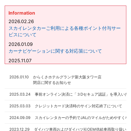
Information
2026.02.26
スカイレンタカーご利用による各種ポイント付与サー
ビスについて
2026.01.09
カーナビゲーションに関する対応策について
2025.11.07
サポートカー限定運転免許証をお持ちのお客様へ
2025.08.08
2026.01.10
からくさホテルグランデ新大阪タワー店
閉店に関するお知らせ
【マイナ免許証運用開始】マイナ免許証の運用開始に
伴うスカイレンタカーの対応について
2025.03.24
事前オンライン決済に「３Dセキュア認証」を導入いた
2025.03.03
クレジットカード決済時のサイン対応終了について
2024.09.09
スカイレンタカーの予約でJALのマイルがためやすくな
2023.12.29
ダイハツ車両およびダイハツ社OEM供給車両取り扱いの