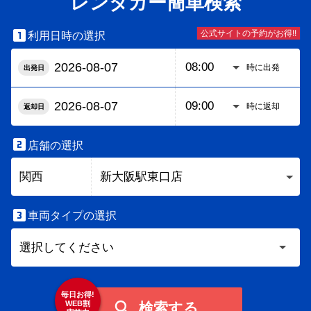
レンタカー簡単検索

公式サイトの予約がお得!!
利用日時の選択
時に出発
出発日
時に返却
返却日

店舗の選択

車両タイプの選択
毎日お得!

WEB割
検索する