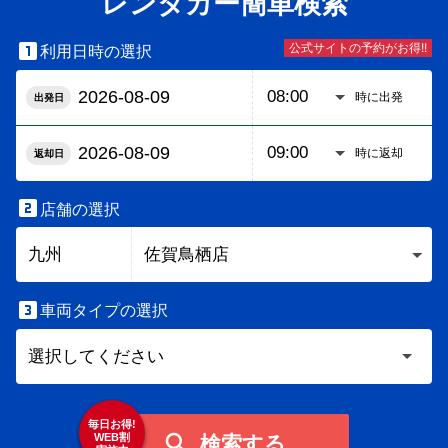
レンタカー簡単検索

公式サイトの予約がお得!!
利用日時の選択
時に出発
出発日
時に返却
返却日

店舗の選択

車両タイプの選択
毎日お得!

WEB割
検索する