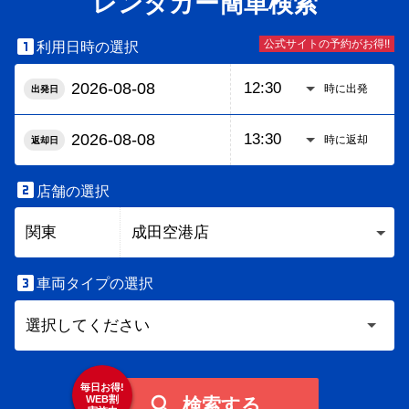
レンタカー簡単検索

公式サイトの予約がお得!!
利用日時の選択
時に出発
出発日
時に返却
返却日

店舗の選択

車両タイプの選択
毎日お得!

WEB割
検索する