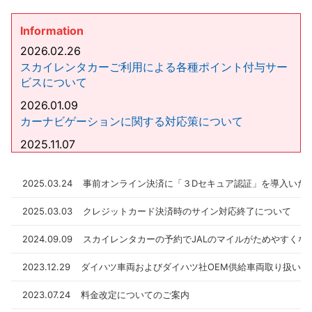
Information
2026.02.26
スカイレンタカーご利用による各種ポイント付与サー
ビスについて
2026.01.09
カーナビゲーションに関する対応策について
2025.11.07
サポートカー限定運転免許証をお持ちのお客様へ
2025.08.08
2025.03.24
事前オンライン決済に「３Dセキュア認証」を導入いた
【マイナ免許証運用開始】マイナ免許証の運用開始に
2025.03.03
クレジットカード決済時のサイン対応終了について
伴うスカイレンタカーの対応について
2024.09.09
スカイレンタカーの予約でJALのマイルがためやすくな
2023.12.29
ダイハツ車両およびダイハツ社OEM供給車両取り扱いの
2023.07.24
料金改定についてのご案内