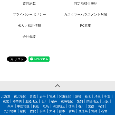
貸渡約款
特定商取引表記
プライバシーポリシー
カスタマーハラスメント対策
求人／採用情報
FC募集
会社概要

北海道
東北地区
青森
岩手
宮城
関東地区
茨城
栃木
埼玉
千葉
東京
神奈川
北陸地区
石川
福井
東海地区
愛知
関西地区
大阪
兵庫
中国地区
岡山
広島
四国地区
徳島
香川
愛媛
高知
九州地区
福岡
佐賀
長崎
大分
熊本
宮崎
鹿児島
沖縄
石垣