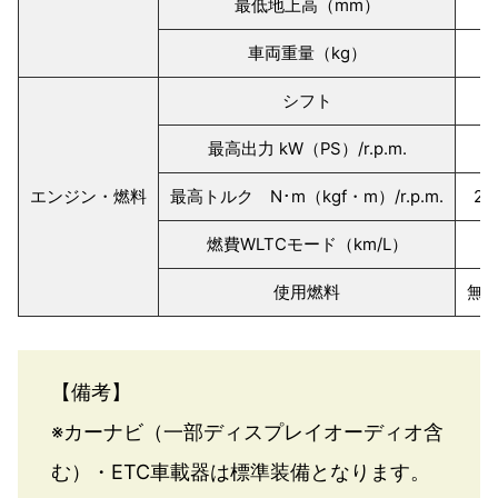
最低地上高（mm）
車両重量（kg）
シフト
最高出力 kW（PS）/r.p.m.
エンジン・燃料
最高トルク N･m（kgf・m）/r.p.m.
24
燃費WLTCモード（km/L）
使用燃料
無
【備考】
※カーナビ（一部ディスプレイオーディオ含
む）・ETC車載器は標準装備となります。