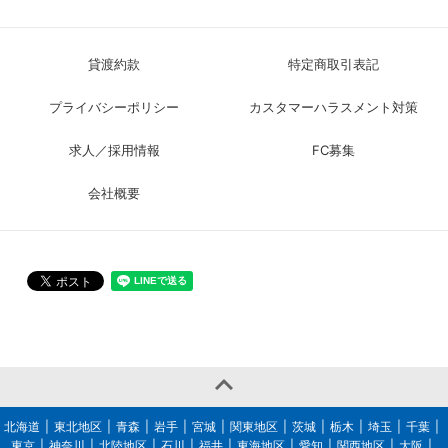
貸渡約款
特定商取引表記
プライバシーポリシー
カスタマーハラスメント対策
求人／採用情報
FC募集
会社概要

北海道
東北地区
青森
岩手
宮城
関東地区
茨城
栃木
埼玉
千葉
東京
神奈川
北陸地区
石川
福井
東海地区
愛知
関西地区
大阪