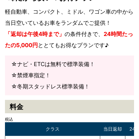
軽自動車、コンパクト、ミドル、ワゴン車の中から
当日空いているお車をランダムでご提供！
「返却は午後4時まで」
の条件付きで、
24時間たっ
たの5,000円
ととてもお得なプランです♪
☆ナビ・ETCは無料で標準装備！
☆禁煙車指定！
☆冬期スタッドレス標準装備！
料金
税込
クラス
当日返却
24