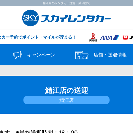
鯖江店のレンタカー送迎・乗り捨て
タカー予約で
ポイント・マイルが貯まる！
キャンペーン
店舗・送迎情報
鯖江店の送迎
鯖江店
ます。
※最終送迎時間：18：00