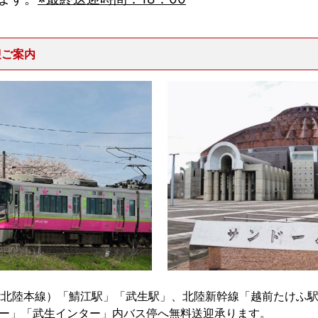
迎ご案内
R北陸本線）「鯖江駅」「武生駅」、北陸新幹線「越前たけふ
ー」「武生インター」内バス停へ無料送迎承ります。