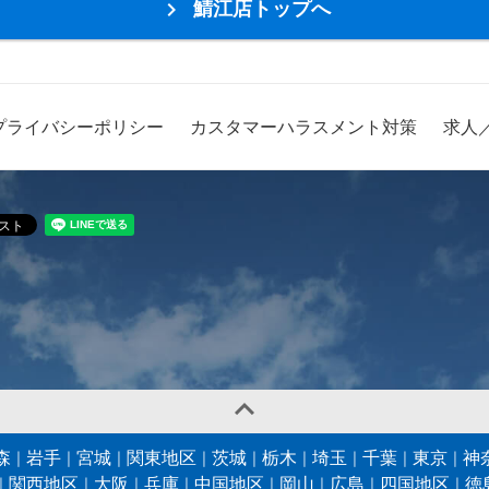
鯖江店トップへ

プライバシーポリシー
カスタマーハラスメント対策
求人

森
岩手
宮城
関東地区
茨城
栃木
埼玉
千葉
東京
神
関西地区
大阪
兵庫
中国地区
岡山
広島
四国地区
徳