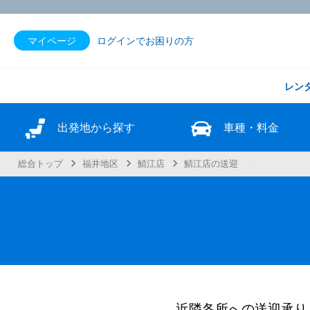
マイページ
ログインでお困りの方
レン
出発地から探す
車種・料金
総合トップ
福井地区
鯖江店
鯖江店の送迎
近隣各所への送迎承り