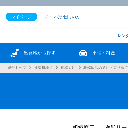
マイページ
ログインでお困りの方
レン
出発地から探す
車種・料金
総合トップ
神奈川地区
相模原店
相模原店の送迎・乗り捨
相模原店は、送迎サー