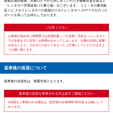
那覇空港到着後、到着ロビーから外に出ていただき横断歩道を渡ると
「レンタカー空港送迎バス乗り場」がございます。 １１－Ｂの案内板
近くに スカイレンタカーの係員がスカイレンタカー のマークが入った
ボードを持ってお待ちしております。
ご注意ください
お客様の混み合う時間帯では空港到着～バス送迎～手続き～レンタカー
での出発までに非常にお時間がかかってしまいます。以降の日程に影響
が出ないよう、できるだけゆとりをもったご計画にしていただけますよ
うお願い致します。
返車後の送迎について
返車後の送迎先は、那覇空港となります。
返車後の送迎を希望される方は必ずご確認ください
※送迎をご希望される場合は、航空便の出発時間 90分前 をお願いして
おります。