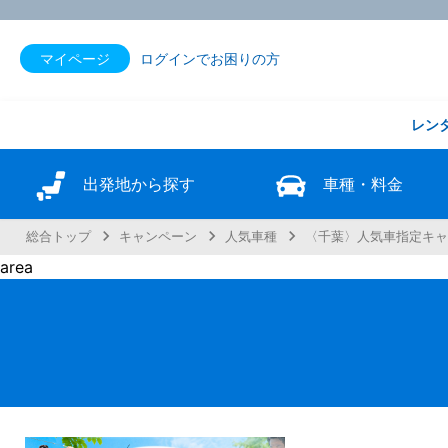
マイページ
ログインでお困りの方
レン
出発地から探す
車種・料金
総合トップ
キャンペーン
人気車種
〈千葉〉人気車指定キ
area