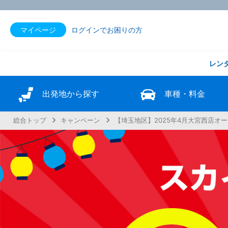
マイページ
ログインでお困りの方
レン
出発地から探す
車種・料金
総合トップ
キャンペーン
【埼玉地区】2025年4月大宮西店オ