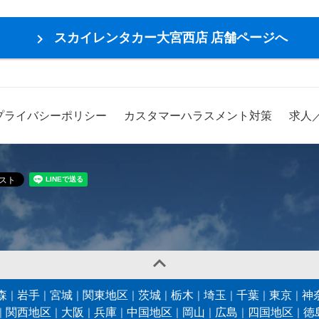
スカイレンタカー大宮西店 店舗ページへ

プライバシーポリシー
カスタマーハラスメント対策
求人

森
岩手
宮城
関東地区
茨城
栃木
埼玉
千葉
東京
神
関西地区
大阪
兵庫
中国地区
岡山
広島
四国地区
徳