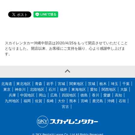
スカイレンタカー沖縄中部店は2020/4/25をもって閉店させていただくこと
となりました。 開店以来、お客様にご支持を賜り、心より感謝申し上げま
す。

北海道
東北地区
青森
岩手
宮城
関東地区
茨城
栃木
埼玉
千葉
東京
神奈川
北陸地区
石川
福井
東海地区
愛知
関西地区
大阪
兵庫
中国地区
岡山
広島
四国地区
徳島
香川
愛媛
高知
九州地区
福岡
佐賀
長崎
大分
熊本
宮崎
鹿児島
沖縄
石垣
宮古
SKY Rental＆Lease Co, Ltd All Rights Reserved
©