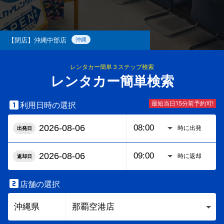
【閉店】沖縄中部店
沖縄
レンタカー簡単３ステップ検索
レンタカー簡単検索

最短当日15分前予約可!
利用日時の選択
時に出発
出発日
時に返却
返却日

店舗の選択