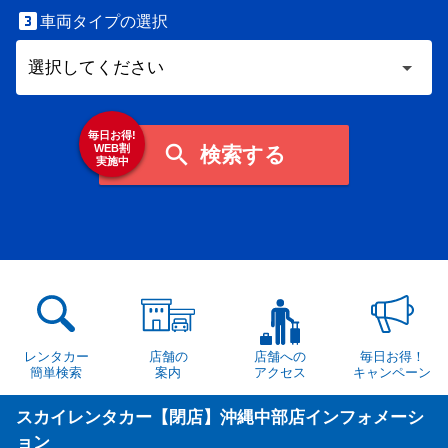

車両タイプの選択
毎日お得!

WEB割
検索する
実施中
レンタカー
店舗の
店舗への
毎日お得！
簡単検索
案内
アクセス
キャンペーン
スカイレンタカー【閉店】沖縄中部店インフォメーシ
ョン