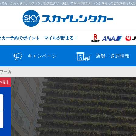
ンタカーからくさホテルグランデ新大阪タワー店は、2026年1月20日（火）をもって営業を終了いた
タカー予約で
ポイント・マイルが貯まる！
キャンペーン
店舗・送迎情報
タワー店
!!