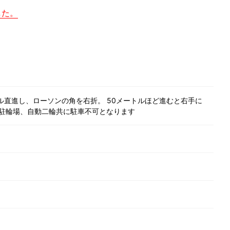
した。
ル直進し、ローソンの角を右折。 50メートルほど進むと右手に
駐輪場、自動二輪共に駐車不可となります