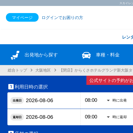
スカイレ
マイページ
ログインでお困りの方
レン
出発地から探す
車種・料金
総合トップ
大阪地区
【閉店】からくさホテルグランデ新大阪
公式サイトの予約がお得

利用日時の選択
時に出発
出発日
時に返却
返却日