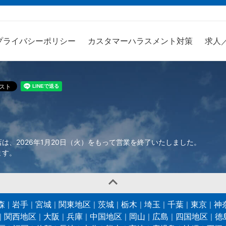
プライバシーポリシー
カスタマーハラスメント対策
求人
、2026年1月20日（火）をもって営業を終了いたしました。
ます。

森
岩手
宮城
関東地区
茨城
栃木
埼玉
千葉
東京
神
関西地区
大阪
兵庫
中国地区
岡山
広島
四国地区
徳