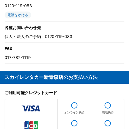
0120-119-083
電話をかける
各種お問い合わせ先
個人・法人のご予約：0120-119-083
FAX
017-782-1119
スカイレンタカー新青森店のお支払い方法
ご利用可能クレジットカード
radio_button_unchecked
radio_button_unchecked
オンライン決済
現地決済
radio_button_unchecked
radio_button_unchecked