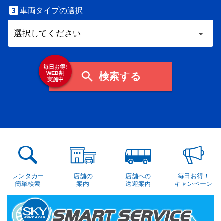

車両タイプの選択
毎日お得!

WEB割
検索する
実施中
レンタカー
店舗の
店舗への
毎日お得！
簡単検索
案内
送迎案内
キャンペーン