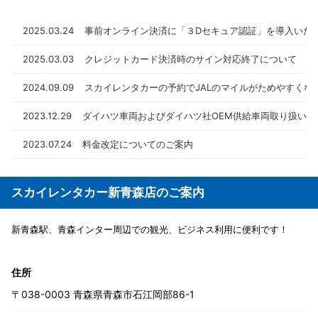
サポートカー限定運転免許証をお持ちのお客様へ
2025.08.08
2025.03.24
事前オンライン決済に「３Dセキュア認証」を導入いた
【マイナ免許証運用開始】マイナ免許証の運用開始に
2025.03.03
クレジットカード決済時のサイン対応終了について
伴うスカイレンタカーの対応について
2024.09.09
スカイレンタカーの予約でJALのマイルがためやすくな
2023.12.29
ダイハツ車両およびダイハツ社OEM供給車両取り扱いの
2023.07.24
料金改定についてのご案内
スカイレンタカー新青森店のご案内
新青森駅、青森インター周辺での観光、ビジネス利用に便利です！
住所
〒038-0003 青森県青森市石江岡部86-1