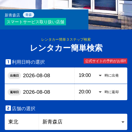
新青森店
青森
スマートサービス取り扱い店舗
レンタカー簡単３ステップ検索
レンタカー簡単検索

公式サイトの予約がお得!!
利用日時の選択
時に出発
出発日
時に返却
返却日

店舗の選択