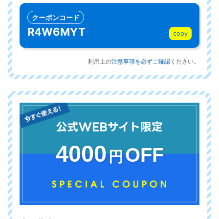
クーポンコード
R4W6MYT
copy
利用上の
注意事項を必ずご確認
ください。
4000
OFF
円