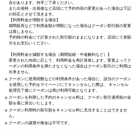
合があります。何卒ご了承ください。
また出発時・出発後など店頭にて予約内容の変更があった場合は下記
の対応とさせて頂きます。
【利用料金が増額する場合】
期間延長などで利用金額が増額になった場合はクーポン割引額の変更
は致しません。
予約時の料金にて計算された割引額のままになります。店頭にて差額
分をお支払いください。
【利用料金が減額する場合（期間短縮・中途解約など）】
変更された内容に応じて、利用料金を再計算致します。変更よってク
ーポンの利用条件を満たさなくなった場合はクーポン割引のご利用は
出来ません。
クーポンに使用回数などの利用条件があった場合に、該当のクーポン
を使用した予約をマイページにてキャンセルした際は、 キャンセル
処理完了後にクーポンは再び利用可能となります。
クーポンを利用した予約のキャンセル料は、クーポン割引適用前の金
額を基に算出いたします。
クーポン利用時の割引額をキャンセル料に充当することはできませ
ん。
クーポンの譲渡や換金は不可です。