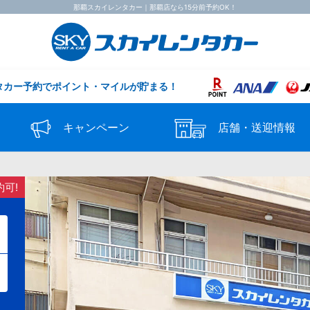
那覇スカイレンタカー｜那覇店なら15分前予約OK！
タカー予約で
ポイント・マイルが貯まる！
キャンペーン
店舗・送迎情報
約可!