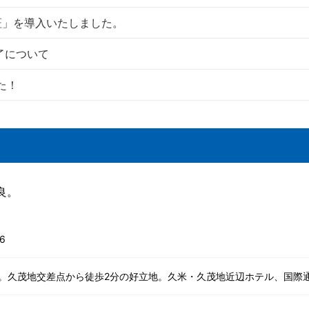
証」を導入いたしました。
了について
た！
良。
6
。久茂地交差点から徒歩2分の好立地。久米・久茂地近辺ホテル、国際