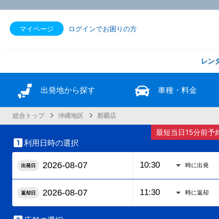
マイページ
ログインでお困りの方
レン
出発地から探す
車種・料金
総合トップ
沖縄地区
那覇店
最短当日15分前予

利用日時の選択
時に出発
出発日
時に返却
返却日