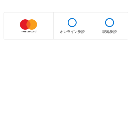
radio_button_unchecked
radio_button_unchecked
オンライン決済
現地決済