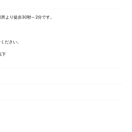
所より徒歩30秒～2分です。
。
せください。
以下