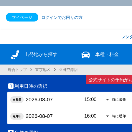
マイページ
ログインでお困りの方
レン
出発地から探す
車種・料金
総合トップ
東京地区
羽田空港店
公式サイトの予約がお得

利用日時の選択
時に出発
出発日
時に返却
返却日