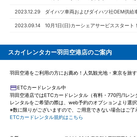
2023.12.29
ダイハツ車両およびダイハツ社OEM供給
2023.09.14
10月1日(日)カーシェアサービススタ
スカイレンタカー羽田空港店のご案内
羽田空港をご利用の方にお薦め！人気観光地・東京を旅す
credit_card
ETCカードレンタル中
羽田空港店ではETCカードレンタル（有料・770円/1レ
レンタルをご希望の際は、web予約のオプションより選
※数に限りがございますので、ご用意できない場合はご了
ETCカードレンタル規約はこちら