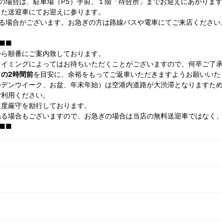
の場合は、駐車場（P5）手前、１階「待合所」までお迎えにあがりま
った送迎車にてお迎えに参ります。
かる場合がございます。お急ぎの方は路線バスや電車にてご来店ください
■■
から順番にご案内致しております。
タイミングによってはお待ちいただくことがございますので、何卒ご了
の2時間前
を目安に、余裕をもってご返車いただきますようお願いいた
ルデンウイーク、お盆、年末年始）は空港内道路が大渋滞となりますた
利用ください。
速度厳守を励行しております。
る場合もございますので、お急ぎの場合は当店の無料送迎車ではなく、
■■