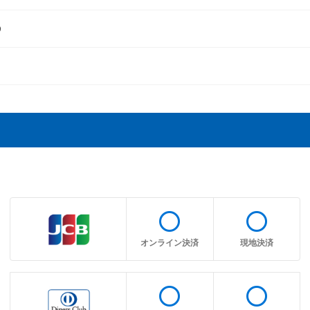
9
radio_button_unchecked
radio_button_unchecked
オンライン決済
現地決済
radio_button_unchecked
radio_button_unchecked