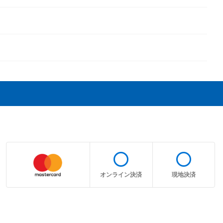
radio_button_unchecked
radio_button_unchecked
オンライン決済
現地決済