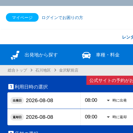
マイページ
ログインでお困りの方
レン
出発地から探す
車種・料金
総合トップ
石川地区
金沢駅前店
公式サイトの予約がお得

利用日時の選択
時に出発
出発日
時に返却
返却日