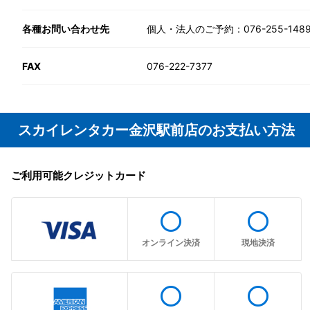
各種お問い合わせ先
個人・法人のご予約：076-255-148
FAX
076-222-7377
スカイレンタカー金沢駅前店のお支払い方法
ご利用可能クレジットカード
radio_button_unchecked
radio_button_unchecked
オンライン決済
現地決済
radio_button_unchecked
radio_button_unchecked