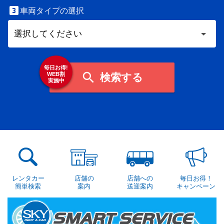

車両タイプの選択
毎日お得!

WEB割
検索する
実施中
レンタカー
店舗の
店舗への
毎日お得！
簡単検索
案内
送迎案内
キャンペーン