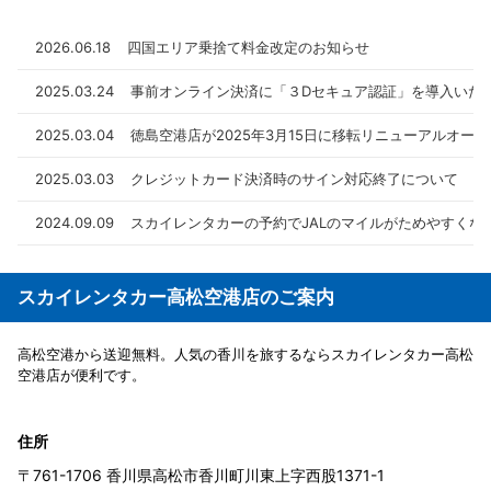
サポートカー限定運転免許証をお持ちのお客様へ
2025.08.08
2026.06.18
四国エリア乗捨て料金改定のお知らせ
【マイナ免許証運用開始】マイナ免許証の運用開始に
2025.03.24
事前オンライン決済に「３Dセキュア認証」を導入いた
伴うスカイレンタカーの対応について
2025.03.04
徳島空港店が2025年3月15日に移転リニューアルオー
2025.03.03
クレジットカード決済時のサイン対応終了について
2024.09.09
スカイレンタカーの予約でJALのマイルがためやすくな
スカイレンタカー高松空港店のご案内
高松空港から送迎無料。人気の香川を旅するならスカイレンタカー高松
空港店が便利です。
住所
〒761-1706 香川県高松市香川町川東上字西股1371-1