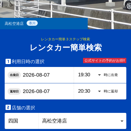
高松空港店
香川
レンタカー簡単３ステップ検索
レンタカー簡単検索

公式サイトの予約がお得!!
利用日時の選択
時に出発
出発日
時に返却
返却日

店舗の選択